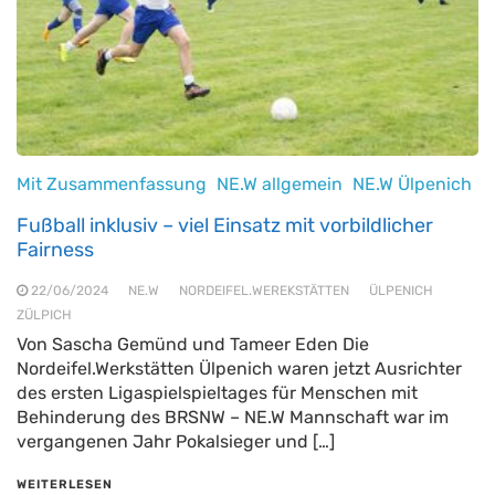
Mit Zusammenfassung
NE.W allgemein
NE.W Ülpenich
Fußball inklusiv – viel Einsatz mit vorbildlicher
Fairness
22/06/2024
NE.W
NORDEIFEL.WEREKSTÄTTEN
ÜLPENICH
ZÜLPICH
Von Sascha Gemünd und Tameer Eden Die
Nordeifel.Werkstätten Ülpenich waren jetzt Ausrichter
des ersten Ligaspielspieltages für Menschen mit
Behinderung des BRSNW – NE.W Mannschaft war im
vergangenen Jahr Pokalsieger und […]
WEITERLESEN