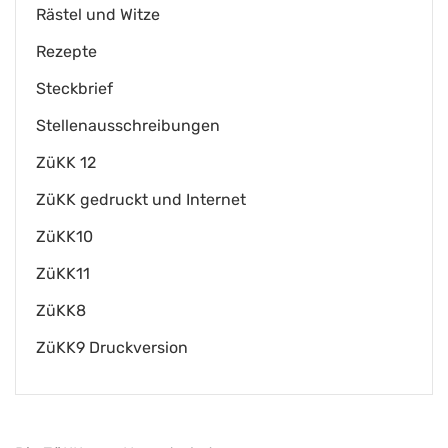
Rästel und Witze
Rezepte
Steckbrief
Stellenausschreibungen
ZüKK 12
ZüKK gedruckt und Internet
ZüKK10
ZüKK11
ZüKK8
ZüKK9 Druckversion