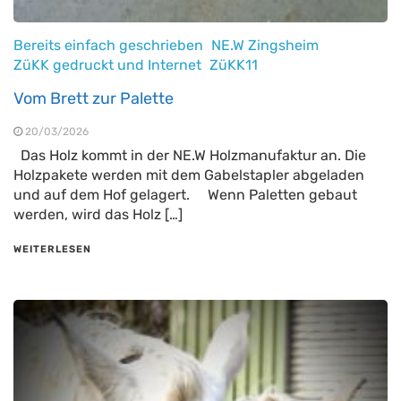
Bereits einfach geschrieben
NE.W Zingsheim
ZüKK gedruckt und Internet
ZüKK11
Vom Brett zur Palette
20/03/2026
Das Holz kommt in der NE.W Holzmanufaktur an. Die
Holzpakete werden mit dem Gabelstapler abgeladen
und auf dem Hof gelagert. Wenn Paletten gebaut
werden, wird das Holz […]
WEITERLESEN