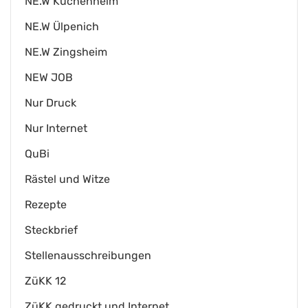
NE.W Kuchenheim
NE.W Ülpenich
NE.W Zingsheim
NEW JOB
Nur Druck
Nur Internet
QuBi
Rästel und Witze
Rezepte
Steckbrief
Stellenausschreibungen
ZüKK 12
ZüKK gedruckt und Internet