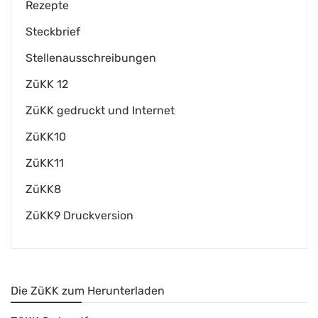
Rezepte
Steckbrief
Stellenausschreibungen
ZüKK 12
ZüKK gedruckt und Internet
ZüKK10
ZüKK11
ZüKK8
ZüKK9 Druckversion
Die ZüKK zum Herunterladen