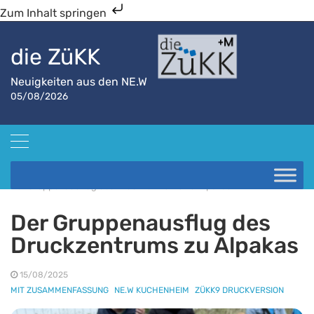
Zum Inhalt springen
die ZüKK
Neuigkeiten aus den NE.W
05/08/2026
Startseite
NE.W Kuchenheim
Der Gruppenausflug des Druckzentrums zu Alpakas
Der Gruppenausflug des
Druckzentrums zu Alpakas
15/08/2025
MIT ZUSAMMENFASSUNG
NE.W KUCHENHEIM
ZÜKK9 DRUCKVERSION