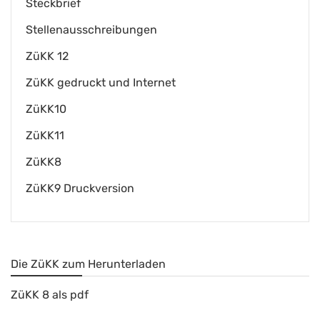
Steckbrief
Stellenausschreibungen
ZüKK 12
ZüKK gedruckt und Internet
ZüKK10
ZüKK11
ZüKK8
ZüKK9 Druckversion
Die ZüKK zum Herunterladen
ZüKK 8 als pdf