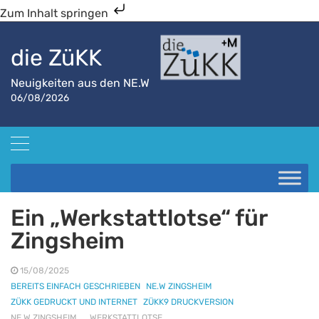
Zum Inhalt springen
die ZüKK
Neuigkeiten aus den NE.W
06/08/2026
Startseite
NE.W Zingsheim
Ein „Werkstattlotse“ für Zingsheim
Ein „Werkstattlotse“ für
Zingsheim
15/08/2025
BEREITS EINFACH GESCHRIEBEN
NE.W ZINGSHEIM
ZÜKK GEDRUCKT UND INTERNET
ZÜKK9 DRUCKVERSION
NE.W ZINGSHEIM
WERKSTATTLOTSE