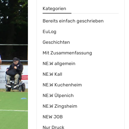
Kategorien
Bereits einfach geschrieben
EuLog
Geschichten
Mit Zusammenfassung
NE.W allgemein
NE.W Kall
NE.W Kuchenheim
NE.W Ülpenich
NE.W Zingsheim
NEW JOB
Nur Druck