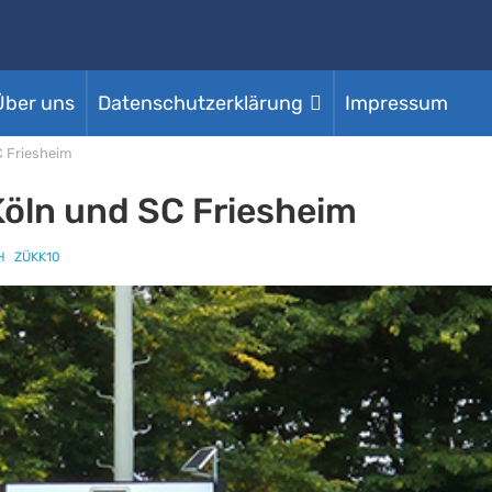
Über uns
Datenschutzerklärung
Impressum
C Friesheim
Köln und SC Friesheim
H
ZÜKK10