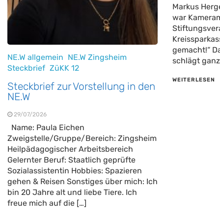
Markus Herg
war Kameram
Stiftungsver
Kreissparkas
gemacht!“ D
NE.W allgemein
NE.W Zingsheim
schlägt ganz
Steckbrief
ZüKK 12
WEITERLESEN
Steckbrief zur Vorstellung in den
NE.W
29/07/2026
Name: Paula Eichen
Zweigstelle/Gruppe/Bereich: Zingsheim
Heilpädagogischer Arbeitsbereich
Gelernter Beruf: Staatlich geprüfte
Sozialassistentin Hobbies: Spazieren
gehen & Reisen Sonstiges über mich: Ich
bin 20 Jahre alt und liebe Tiere. Ich
freue mich auf die […]