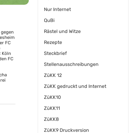
Nur Internet
QuBi
Rästel und Witze
e gegen
iesheim
Rezepte
er FC
e
Steckbrief
 Köln
den FC
Stellenausschreibungen
scha
ZüKK 12
rei
ZüKK gedruckt und Internet
ZüKK10
ZüKK11
ZüKK8
ZüKK9 Druckversion