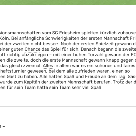
usionsmannschaften vom SC Friesheim spielten kürzlich zuhaus
Köln. Bei anfängliche Schwierigkeiten der ersten Mannschaft Fr
ei der zweiten nicht besser: Nach der ersten Spielzeit gewann d
 einer guten
Chance
das Spiel für sich. Danach begann die zweit
ft richtig abzukriegen – mit einer hohen Torzahl gewann der FC
en die zweite, doch die erste Mannschaft gewann knapp gegen 
 das gleich zweimal.
Alles
in allem war es ein schönes und faires
aftsturnier gewesen, bei dem alle zufrieden waren, einen so
en Gast zu haben. Alle hatten Spaß und Freude an dem
Tag
. Sa
urde zum Kapitän der zweiten Mannschaft berufen. Trotz der d
en für sein Team hatte sein Team sehr viel Spaß.
m –