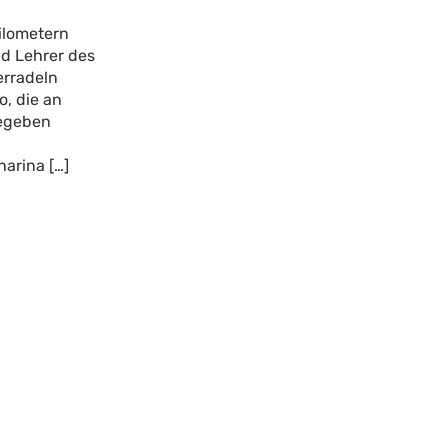
ilometern
nd Lehrer des
rradeln
, die an
gegeben
arina […]