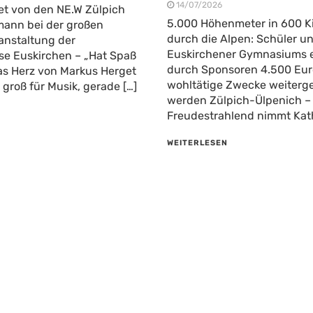
14/07/2026
et von den NE.W Zülpich
5.000 Höhenmeter in 600 K
ann bei der großen
durch die Alpen: Schüler u
anstaltung der
Euskirchener Gymnasiums e
se Euskirchen – „Hat Spaß
durch Sponsoren 4.500 Euro
as Herz von Markus Herget
wohltätige Zwecke weiter
 groß für Musik, gerade […]
werden Zülpich-Ülpenich –
Freudestrahlend nimmt Kath
WEITERLESEN