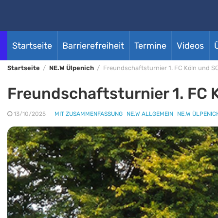
Startseite
Barrierefreiheit
Termine
Videos
Startseite
NE.W Ülpenich
Freundschaftsturnier 1. FC Köln und S
Freundschaftsturnier 1. FC 
13/10/2025
MIT ZUSAMMENFASSUNG
NE.W ALLGEMEIN
NE.W ÜLPENIC