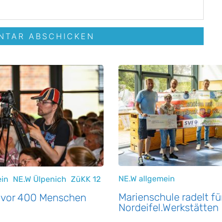
NE.W allgemein
ein
NE.W Ülpenich
ZüKK 12
Marienschule radelt fü
 vor 400 Menschen
Nordeifel.Werkstätten