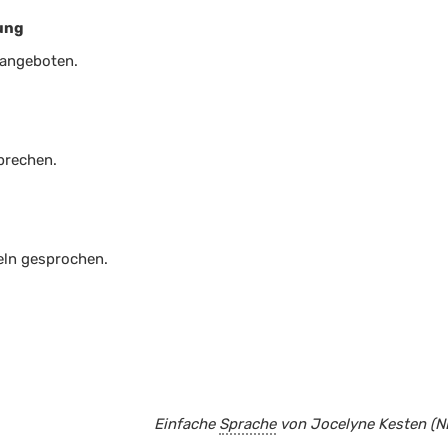
ung
 angeboten.
prechen.
eln gesprochen.
Einfache
Sprache
von Jocelyne Kesten (NE