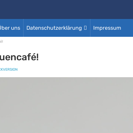
Über uns
Datenschutzerklärung
Impressum
é!
auencafé!
CKVERSION