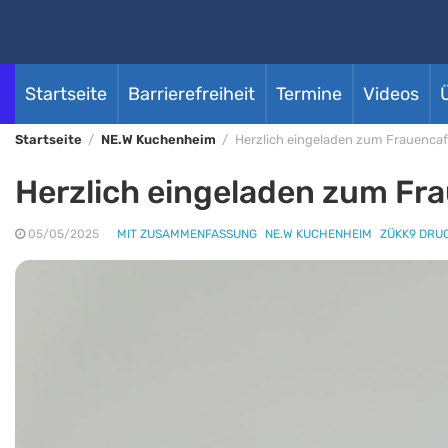
Startseite
Barrierefreiheit
Termine
Videos
Startseite
NE.W Kuchenheim
Herzlich eingeladen zum Frauencaf
Herzlich eingeladen zum Fr
05/05/2025
MIT ZUSAMMENFASSUNG
NE.W KUCHENHEIM
ZÜKK9 DRU