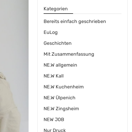
Kategorien
Bereits einfach geschrieben
EuLog
Geschichten
Mit Zusammenfassung
NE.W allgemein
NE.W Kall
NE.W Kuchenheim
NE.W Ülpenich
NE.W Zingsheim
NEW JOB
Nur Druck