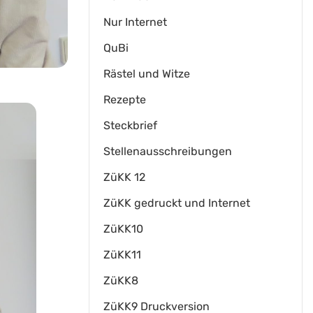
Nur Internet
QuBi
Rästel und Witze
Rezepte
Steckbrief
Stellenausschreibungen
ZüKK 12
ZüKK gedruckt und Internet
ZüKK10
ZüKK11
ZüKK8
ZüKK9 Druckversion