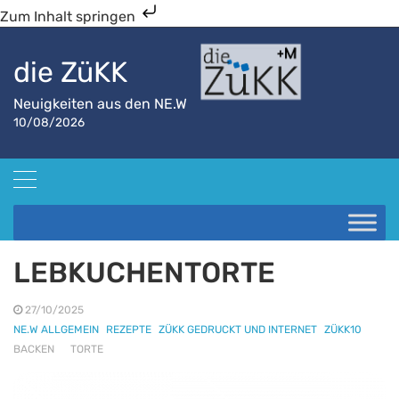
Zum Inhalt springen
die ZüKK
Neuigkeiten aus den NE.W
10/08/2026
Startseite
NE.W allgemein
LEBKUCHENTORTE
LEBKUCHENTORTE
27/10/2025
NE.W ALLGEMEIN
REZEPTE
ZÜKK GEDRUCKT UND INTERNET
ZÜKK10
BACKEN
TORTE