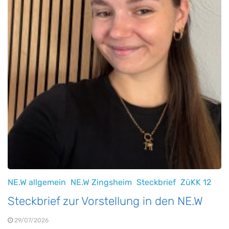
NE.W allgemein
NE.W Zingsheim
Steckbrief
ZüKK 12
Steckbrief zur Vorstellung in den NE.W
29/07/2026