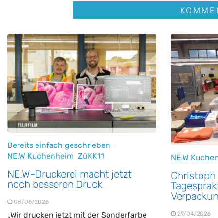
Bereits einfach geschrieben
NE.W Kuchenheim
ZüKK11
NE.W Kuche
NE.W-Druckerei macht jetzt
Christoph
noch besseren Druck
Tagesprakt
Verpackun
08/06/2026
„Wir drucken jetzt mit der Sonderfarbe
29/04/2026