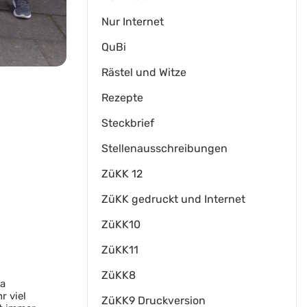
Nur Internet
QuBi
Rästel und Witze
Rezepte
Steckbrief
Stellenausschreibungen
ZüKK 12
ZüKK gedruckt und Internet
ZüKK10
ZüKK11
ZüKK8
da
r viel
ZüKK9 Druckversion