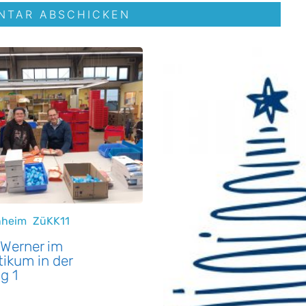
nheim
ZüKK11
 Werner im
ikum in der
g 1