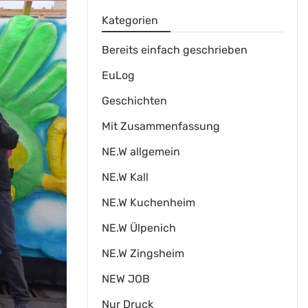
Kategorien
Bereits einfach geschrieben
EuLog
Geschichten
Mit Zusammenfassung
NE.W allgemein
NE.W Kall
NE.W Kuchenheim
NE.W Ülpenich
NE.W Zingsheim
NEW JOB
Nur Druck