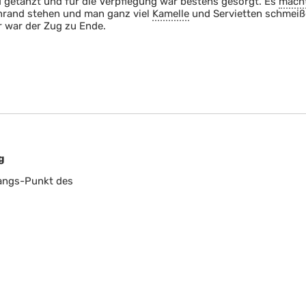
 getanzt und für die Verpflegung war bestens gesorgt. Es
mach
enrand stehen und man ganz viel
Kamelle
und Servietten schmei
r war der Zug zu Ende.
g
fangs-Punkt des