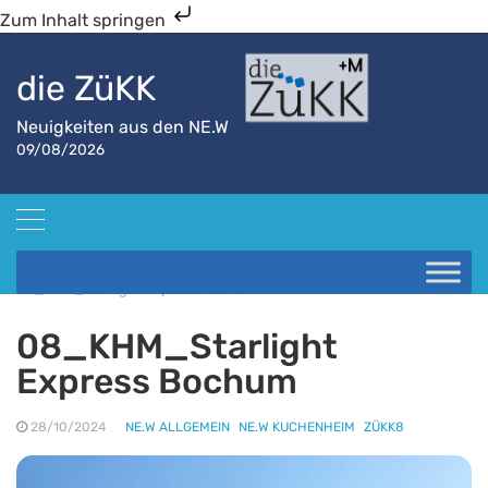
Zum Inhalt springen
die ZüKK
Neuigkeiten aus den NE.W
09/08/2026
Startseite
NE.W Kuchenheim
08_KHM_Starlight Express Bochum
08_KHM_Starlight
Express Bochum
28/10/2024
NE.W ALLGEMEIN
NE.W KUCHENHEIM
ZÜKK8