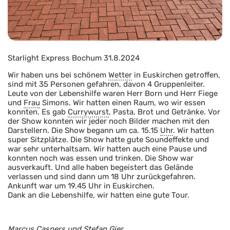
Starlight Express Bochum 31.8.2024
Wir haben uns bei schönem
Wetter
in Euskirchen getroffen,
sind mit 35 Personen gefahren, davon 4 Gruppenleiter.
Leute von der Lebenshilfe waren Herr Born und Herr Fiege
und
Frau
Simons. Wir hatten einen Raum, wo wir essen
konnten. Es gab
Currywurst
, Pasta, Brot und Getränke. Vor
der Show konnten wir jeder noch Bilder machen mit den
Darstellern. Die Show begann um ca. 15.15
Uhr
. Wir hatten
super Sitzplätze. Die Show hatte gute Soundeffekte und
war sehr unterhaltsam. Wir hatten auch eine Pause und
konnten noch was essen und trinken. Die Show war
ausverkauft. Und alle haben begeistert das Gelände
verlassen und sind dann um 18 Uhr zurückgefahren.
Ankunft war um 19.45 Uhr in Euskirchen.
Dank an die Lebenshilfe, wir hatten eine gute Tour.
Marcus Caspers und Stefan Gier