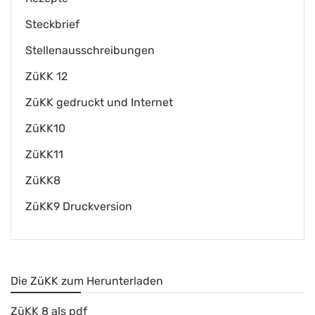
Steckbrief
Stellenausschreibungen
ZüKK 12
ZüKK gedruckt und Internet
ZüKK10
ZüKK11
ZüKK8
ZüKK9 Druckversion
Die ZüKK zum Herunterladen
ZüKK 8 als pdf