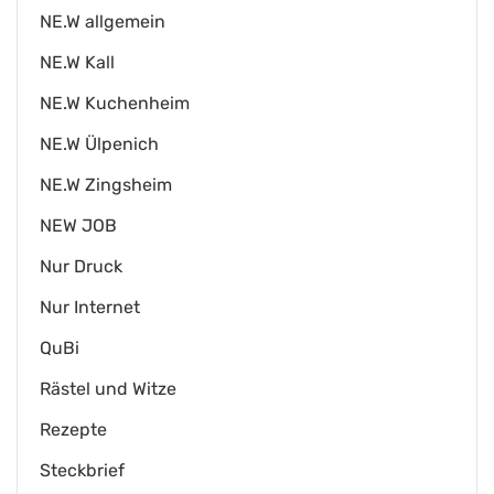
NE.W allgemein
NE.W Kall
NE.W Kuchenheim
NE.W Ülpenich
NE.W Zingsheim
NEW JOB
Nur Druck
Nur Internet
QuBi
Rästel und Witze
Rezepte
Steckbrief