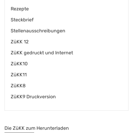
Rezepte
Steckbrief
Stellenausschreibungen
ZüKK 12
ZüKK gedruckt und Internet
ZüKK10
ZüKK11
ZüKK8
ZüKK9 Druckversion
Die ZüKK zum Herunterladen