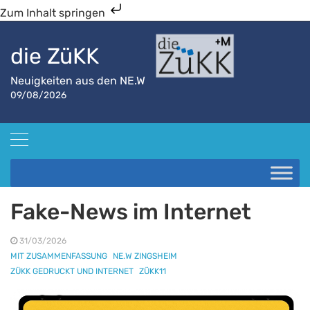
Zum Inhalt springen
die ZüKK
Neuigkeiten aus den NE.W
09/08/2026
Startseite
NE.W Zingsheim
Fake-News im Internet
Fake-News im Internet
31/03/2026
MIT ZUSAMMENFASSUNG
NE.W ZINGSHEIM
ZÜKK GEDRUCKT UND INTERNET
ZÜKK11