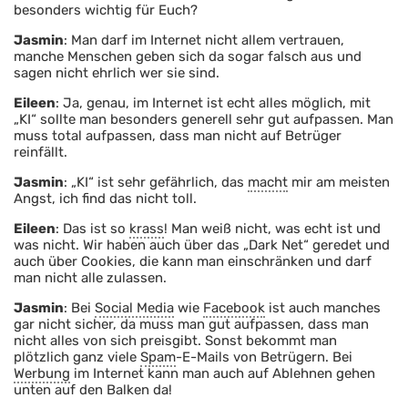
besonders wichtig für Euch?
Jasmin
: Man darf im Internet nicht allem vertrauen,
manche Menschen geben sich da sogar falsch aus und
sagen nicht ehrlich wer sie sind.
Eileen
: Ja, genau, im Internet ist echt alles möglich, mit
„KI“ sollte man besonders generell sehr gut aufpassen. Man
muss total aufpassen, dass man nicht auf Betrüger
reinfällt.
Jasmin
: „KI“ ist sehr gefährlich, das
macht
mir am meisten
Angst, ich find das nicht toll.
Eileen
: Das ist so
krass
! Man weiß nicht, was echt ist und
was nicht. Wir haben auch über das „Dark Net“ geredet und
auch über Cookies, die kann man einschränken und darf
man nicht alle zulassen.
Jasmin
: Bei
Social Media
wie
Facebook
ist auch manches
gar nicht sicher, da muss man gut aufpassen, dass man
nicht alles von sich preisgibt. Sonst bekommt man
plötzlich ganz viele
Spam
-E-Mails von Betrügern. Bei
Werbung
im Internet kann man auch auf Ablehnen gehen
unten auf den Balken da!