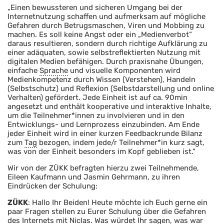
„Einen bewussteren und sicheren Umgang bei der
Internetnutzung schaffen und aufmerksam auf mögliche
Gefahren durch Betrugsmaschen, Viren und Mobbing zu
machen. Es soll keine Angst oder ein „Medienverbot“
daraus resultieren, sondern durch richtige Aufklärung zu
einer adäquaten, sowie selbstreflektierten Nutzung mit
digitalen Medien befähigen. Durch praxisnahe Übungen,
einfache
Sprache
und visuelle Komponenten wird
Medienkompetenz durch Wissen (Verstehen), Handeln
(Selbstschutz) und Reflexion (Selbstdarstellung und online
Verhalten) gefördert. Jede Einheit ist auf ca. 90min
angesetzt und enthält kooperative und interaktive Inhalte,
um die Teilnehmer*innen zu involvieren und in den
Entwicklungs- und Lernprozess einzubinden. Am Ende
jeder Einheit wird in einer kurzen Feedbackrunde Bilanz
zum
Tag
bezogen, indem jede/r Teilnehmer*in kurz sagt,
was von der Einheit besonders im Kopf geblieben ist.“
Wir von der ZÜKK befragten hierzu zwei Teilnehmende,
Eileen Kaufmann und Jasmin Gehrmann, zu ihren
Eindrücken der Schulung:
ZÜKK
: Hallo Ihr Beiden! Heute möchte ich Euch gerne ein
paar Fragen stellen zu Eurer Schulung über die Gefahren
des Internets mit Niclas. Was würdet Ihr sagen, was war