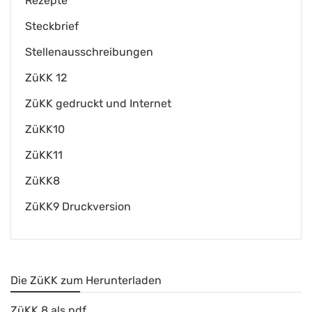
Rezepte
Steckbrief
Stellenausschreibungen
ZüKK 12
ZüKK gedruckt und Internet
ZüKK10
ZüKK11
ZüKK8
ZüKK9 Druckversion
Die ZüKK zum Herunterladen
ZüKK 8 als pdf