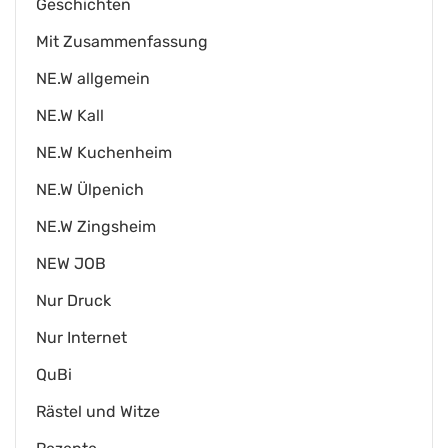
Geschichten
Mit Zusammenfassung
NE.W allgemein
NE.W Kall
NE.W Kuchenheim
NE.W Ülpenich
NE.W Zingsheim
NEW JOB
Nur Druck
Nur Internet
QuBi
Rästel und Witze