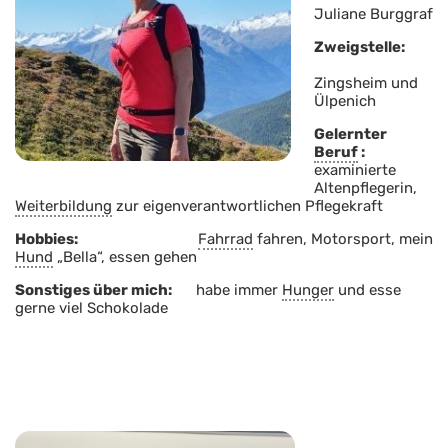
Juliane Burggraf
Zweigstelle:
Zingsheim und
Ülpenich
Gelernter
Beruf
:
examinierte
Altenpflegerin,
Weiterbildung
zur eigenverantwortlichen Pflegekraft
Hobbies:
Fahrrad
fahren, Motorsport, mein
Hund
„Bella“, essen gehen
Sonstiges über mich:
habe immer
Hunger
und esse
gerne viel Schokolade