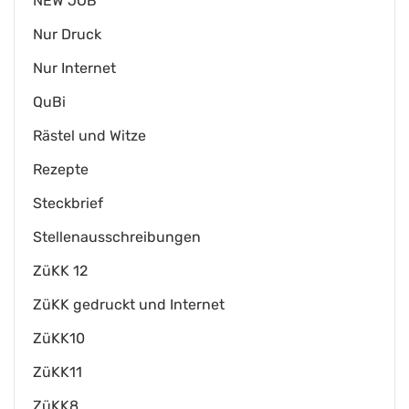
NEW JOB
Nur Druck
Nur Internet
QuBi
Rästel und Witze
Rezepte
Steckbrief
Stellenausschreibungen
ZüKK 12
ZüKK gedruckt und Internet
ZüKK10
ZüKK11
ZüKK8